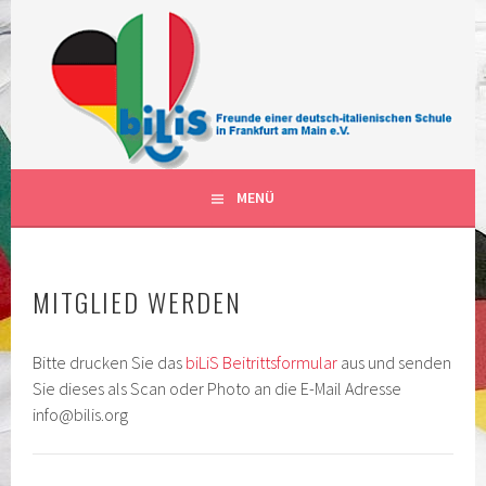
Springe
zum
Inhalt
FÖRDERVEREIN DER DEUTSCH-ITALIENISCHEN
BILIS FRANKFURT AM MAIN
SCHULKLASSEN IN FRANKFURT AM MAIN DEUTSCHLAND
DEUTSCH-ITALIENISCHE
KLASSEN
MENÜ
MITGLIED WERDEN
Bitte drucken Sie das
biLiS Beitrittsformular
aus und senden
Sie dieses als Scan oder Photo an die E-Mail Adresse
info@bilis.org