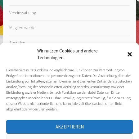
Vereinssatzung
Mitglied werden
Spenden
Wir nutzen Cookies und andere
Technologien
Diese Website nutzt Cookies und vergleichbare Funktionen zur Verarbeitung von
Endgeräteinformationen und personenbezogenen Daten. Die Verarbeitung dient der
Kontakt
Einbindung von Inhalten, externen Diensten und Elementen Dritter, der statistischen
Analyse/Messung, der personalisierten Werbung oder des Remarketings sowie der
Einbindung sozialer Medien. Je nach Funktion werden dabei Daten an Dritte
Impressum
weitergegeben innerhalb der EU. Ihre Einwilligung ist stets freiwillig, für die Nutzung
unserer Website nicht erforderlich und kann jederzeit über das Icon unten links
Datenschutz­erklärung
abgelehnt oder widerrufen werden.
Cookie Policy (EU)
AKZEPTIEREN