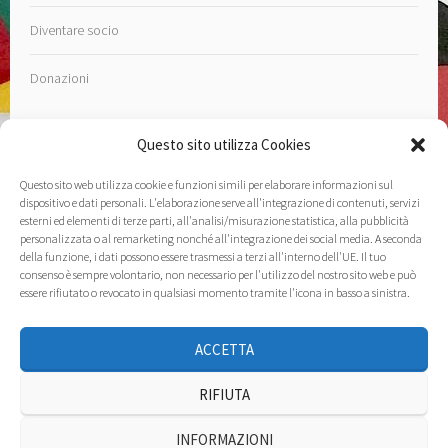
Diventare socio
Donazioni
Questo sito utilizza Cookies
Questo sito web utilizza cookie e funzioni simili per elaborare informazioni sul
Contatto
dispositivo e dati personali. L'elaborazione serve all'integrazione di contenuti, servizi
esterni ed elementi di terze parti, all'analisi/misurazione statistica, alla pubblicità
personalizzata o al remarketing nonché all'integrazione dei social media. A seconda
Note Legali
della funzione, i dati possono essere trasmessi a terzi all'interno dell'UE. Il tuo
consenso è sempre volontario, non necessario per l'utilizzo del nostro sito web e può
Informativa sulla privacy
essere rifiutato o revocato in qualsiasi momento tramite l'icona in basso a sinistra.
Cookie Policy (EU)
ACCETTA
RIFIUTA
INFORMAZIONI