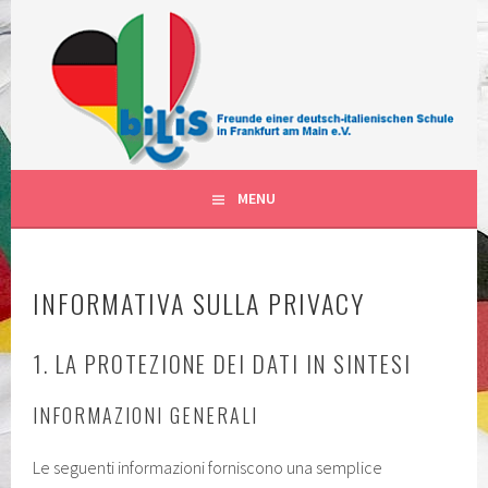
Vai
al
contenuto
FÖRDERVEREIN DER DEUTSCH-ITALIENISCHEN
BILIS FRANKFURT AM MAIN
SCHULKLASSEN IN FRANKFURT AM MAIN DEUTSCHLAND
DEUTSCH-ITALIENISCHE
KLASSEN
MENU
INFORMATIVA SULLA PRIVACY
1. LA PROTEZIONE DEI DATI IN SINTESI
INFORMAZIONI GENERALI
Le seguenti informazioni forniscono una semplice