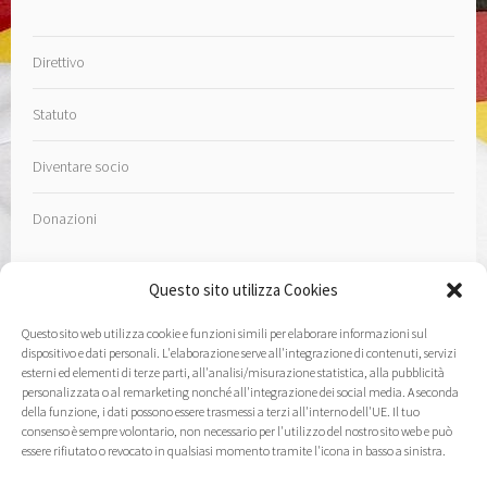
Direttivo
Statuto
Diventare socio
Donazioni
Questo sito utilizza Cookies
Questo sito web utilizza cookie e funzioni simili per elaborare informazioni sul
Contatto
dispositivo e dati personali. L'elaborazione serve all'integrazione di contenuti, servizi
esterni ed elementi di terze parti, all'analisi/misurazione statistica, alla pubblicità
personalizzata o al remarketing nonché all'integrazione dei social media. A seconda
Note Legali
della funzione, i dati possono essere trasmessi a terzi all'interno dell'UE. Il tuo
consenso è sempre volontario, non necessario per l'utilizzo del nostro sito web e può
essere rifiutato o revocato in qualsiasi momento tramite l'icona in basso a sinistra.
Informativa sulla privacy