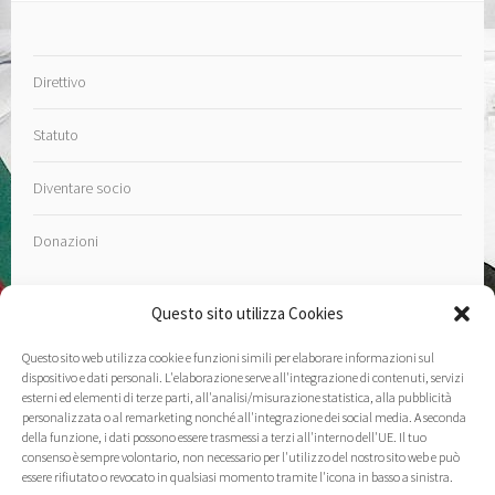
Direttivo
Statuto
Diventare socio
Donazioni
Questo sito utilizza Cookies
Questo sito web utilizza cookie e funzioni simili per elaborare informazioni sul
Contatto
dispositivo e dati personali. L'elaborazione serve all'integrazione di contenuti, servizi
esterni ed elementi di terze parti, all'analisi/misurazione statistica, alla pubblicità
personalizzata o al remarketing nonché all'integrazione dei social media. A seconda
Note Legali
della funzione, i dati possono essere trasmessi a terzi all'interno dell'UE. Il tuo
consenso è sempre volontario, non necessario per l'utilizzo del nostro sito web e può
essere rifiutato o revocato in qualsiasi momento tramite l'icona in basso a sinistra.
Informativa sulla privacy