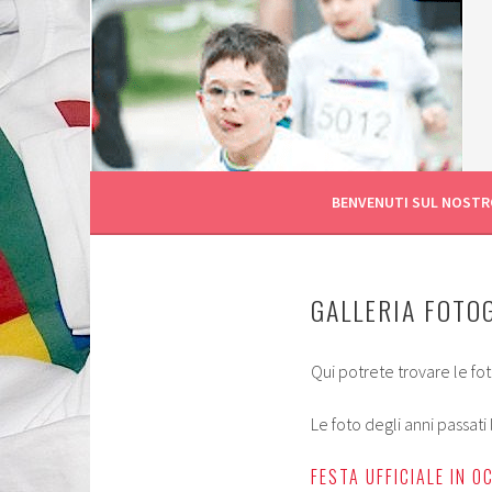
Vai
al
contenuto
FÖRDERVEREIN DER DEUTSCH-ITALIENISCH
BILIS FRANKFURT AM
BENVENUTI SUL NOSTR
GALLERIA FOTO
Qui potrete trovare le fot
Le foto degli anni passati
FESTA UFFICIALE IN 