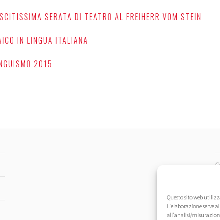
USCITISSIMA SERATA DI TEATRO AL FREIHERR VOM STEIN
ICO IN LINGUA ITALIANA
INGUISMO 2015
C
N
Questo sito web utilizz
L'elaborazione serve al
I
all'analisi/misurazion