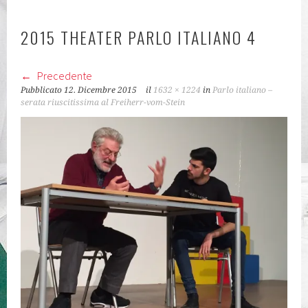
KLASSEN
2015 THEATER PARLO ITALIANO 4
Precedente
Pubblicato
12. Dicembre 2015
il
1632 × 1224
in
Parlo italiano –
serata riuscitissima al Freiherr-vom-Stein