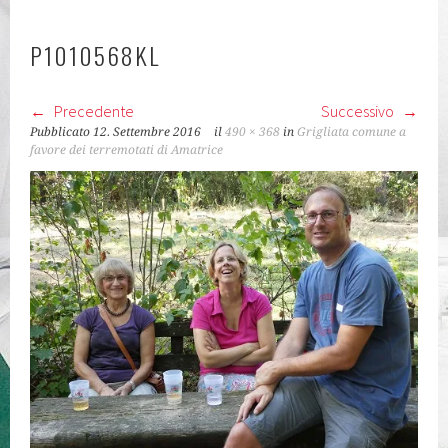
KLASSEN
P1010568KL
Precedente
Successivo
Pubblicato
12. Settembre 2016
il
490 × 368
in
Grigliata comune a
favore dei terremotati di Amatrice