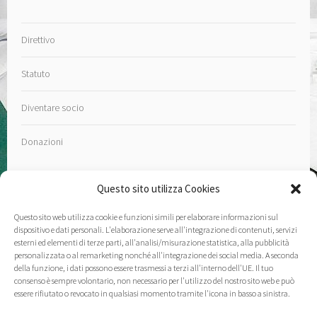
Direttivo
Statuto
Diventare socio
Donazioni
Questo sito utilizza Cookies
Questo sito web utilizza cookie e funzioni simili per elaborare informazioni sul
Contatto
dispositivo e dati personali. L'elaborazione serve all'integrazione di contenuti, servizi
esterni ed elementi di terze parti, all'analisi/misurazione statistica, alla pubblicità
personalizzata o al remarketing nonché all'integrazione dei social media. A seconda
Note Legali
della funzione, i dati possono essere trasmessi a terzi all'interno dell'UE. Il tuo
consenso è sempre volontario, non necessario per l'utilizzo del nostro sito web e può
essere rifiutato o revocato in qualsiasi momento tramite l'icona in basso a sinistra.
Informativa sulla privacy