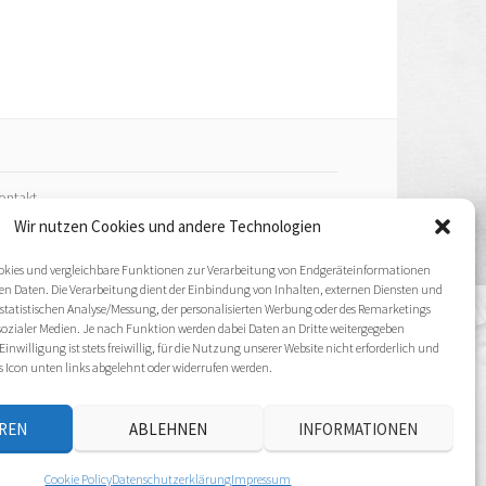
ontakt
Wir nutzen Cookies und andere Technologien
mpressum
ookies und vergleichbare Funktionen zur Verarbeitung von Endgeräteinformationen
 Daten. Die Verarbeitung dient der Einbindung von Inhalten, externen Diensten und
atenschutz­erklärung
 statistischen Analyse/Messung, der personalisierten Werbung oder des Remarketings
sozialer Medien. Je nach Funktion werden dabei Daten an Dritte weitergegeben
Einwilligung ist stets freiwillig, für die Nutzung unserer Website nicht erforderlich und
ookie Policy (EU)
s Icon unten links abgelehnt oder widerrufen werden.
EREN
ABLEHNEN
INFORMATIONEN
Cookie Policy
Datenschutz­erklärung
Impressum
COM
.