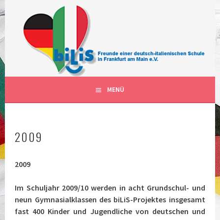
Springe
zum
Inhalt
FÖRDERVEREIN DER DEUTSCH-ITALIENISCHEN
BILIS FRANKFURT AM MAIN
SCHULKLASSEN IN FRANKFURT AM MAIN DEUTSCHLAND
DEUTSCH-ITALIENISCHE
KLASSEN
MENÜ
2009
2009
Im Schuljahr 2009/10 werden in acht Grundschul- und
neun Gymnasialklassen des biLiS-Projektes insgesamt
fast 400 Kinder und Jugendliche von deutschen und