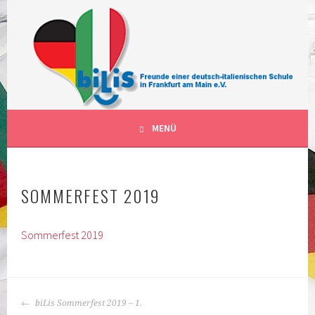
Springe
zum
Inhalt
FÖRDERVEREIN DER DEUTSCH-ITALIENISCHEN
BILIS FRANKFURT AM MAIN
SCHULKLASSEN IN FRANKFURT AM MAIN DEUTSCHLAND
DEUTSCH-ITALIENISCHE
KLASSEN
MENÜ
SOMMERFEST 2019
Sommerfest 2019
BEITRAGS-
biLis Sommerfest 2019 – 1.