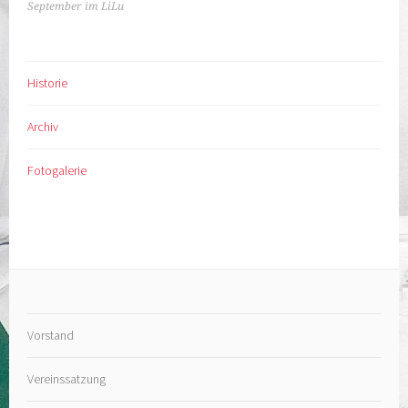
NAVIGATION
September im LiLu
Historie
Archiv
Fotogalerie
Vorstand
Vereinssatzung