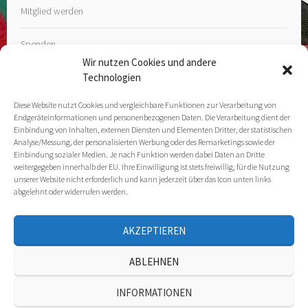
Mitglied werden
Spenden
Wir nutzen Cookies und andere
Technologien
Diese Website nutzt Cookies und vergleichbare Funktionen zur Verarbeitung von
Endgeräteinformationen und personenbezogenen Daten. Die Verarbeitung dient der
Kontakt
Einbindung von Inhalten, externen Diensten und Elementen Dritter, der statistischen
Analyse/Messung, der personalisierten Werbung oder des Remarketings sowie der
Einbindung sozialer Medien. Je nach Funktion werden dabei Daten an Dritte
Impressum
weitergegeben innerhalb der EU. Ihre Einwilligung ist stets freiwillig, für die Nutzung
unserer Website nicht erforderlich und kann jederzeit über das Icon unten links
Datenschutz­erklärung
abgelehnt oder widerrufen werden.
Cookie Policy (EU)
AKZEPTIEREN
ABLEHNEN
INFORMATIONEN
STOLZ PRÄSENTIERT VON WORDPRESS
|
THEME: SELA