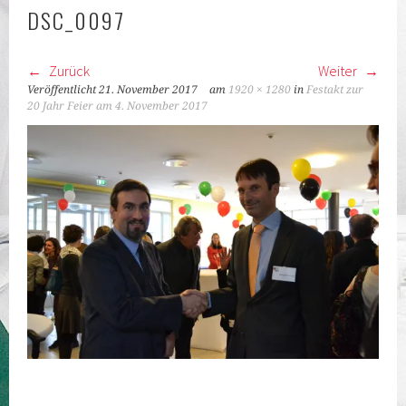
KLASSEN
DSC_0097
Zurück
Weiter
Veröffentlicht
21. November 2017
am
1920 × 1280
in
Festakt zur
20 Jahr Feier am 4. November 2017