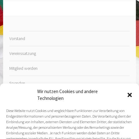
Vorstand
Vereinssatzung
Mitglied werden
Spenden
Wir nutzen Cookies und andere
Technologien
Diese Website nutzt Cookies und vergleichbare Funktionen zur Verarbeitung von
Endgeräteinformationen und personenbezogenen Daten. Die Verarbeitung dient der
Kontakt
Einbindung von Inhalten, externen Diensten und Elementen Dritter, der statistischen
Analyse/Messung, der personalisierten Werbung oder des Remarketings sowie der
Einbindung sozialer Medien. Je nach Funktion werden dabei Daten an Dritte
Impressum
weitergegeben innerhalb der EU. Ihre Einwilligung ist stets freiwillig, für die Nutzung