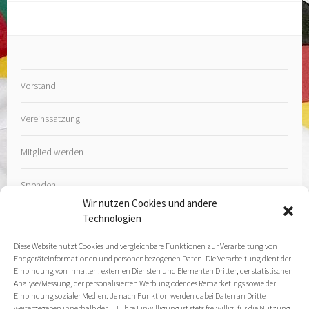
Vorstand
Vereinssatzung
Mitglied werden
Spenden
Wir nutzen Cookies und andere
Technologien
Diese Website nutzt Cookies und vergleichbare Funktionen zur Verarbeitung von
Endgeräteinformationen und personenbezogenen Daten. Die Verarbeitung dient der
Kontakt
Einbindung von Inhalten, externen Diensten und Elementen Dritter, der statistischen
Analyse/Messung, der personalisierten Werbung oder des Remarketings sowie der
Einbindung sozialer Medien. Je nach Funktion werden dabei Daten an Dritte
Impressum
weitergegeben innerhalb der EU. Ihre Einwilligung ist stets freiwillig, für die Nutzung