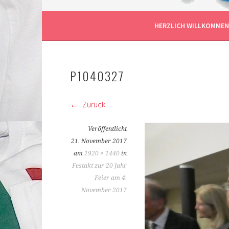
BILIS FRANKFURT AM
HERZLICH WILLKOMMEN
P1040327
Zurück
Veröffentlicht
21. November 2017
am
1920 × 1440
in
Festakt zur 20 Jahr
Feier am 4.
November 2017