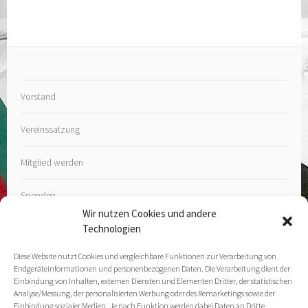
Vorstand
Vereinssatzung
Mitglied werden
Spenden
Wir nutzen Cookies und andere
Technologien
Diese Website nutzt Cookies und vergleichbare Funktionen zur Verarbeitung von
Endgeräteinformationen und personenbezogenen Daten. Die Verarbeitung dient der
Kontakt
Einbindung von Inhalten, externen Diensten und Elementen Dritter, der statistischen
Analyse/Messung, der personalisierten Werbung oder des Remarketings sowie der
Einbindung sozialer Medien. Je nach Funktion werden dabei Daten an Dritte