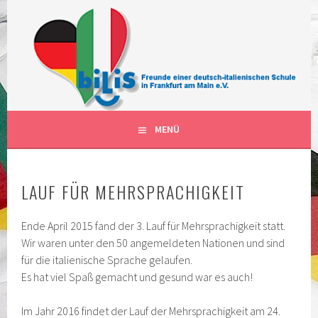
Springe
zum
Inhalt
FÖRDERVEREIN DER DEUTSCH-ITALIENISCHEN
BILIS FRANKFURT AM MAIN
SCHULKLASSEN IN FRANKFURT AM MAIN DEUTSCHLAND
DEUTSCH-ITALIENISCHE
KLASSEN
MENÜ
LAUF FÜR MEHRSPRACHIGKEIT
Ende April 2015 fand der 3. Lauf für Mehrsprachigkeit statt.
Wir waren unter den 50 angemeldeten Nationen und sind
für die italienische Sprache gelaufen.
Es hat viel Spaß gemacht und gesund war es auch!
Im Jahr 2016 findet der Lauf der Mehrsprachigkeit am 24.