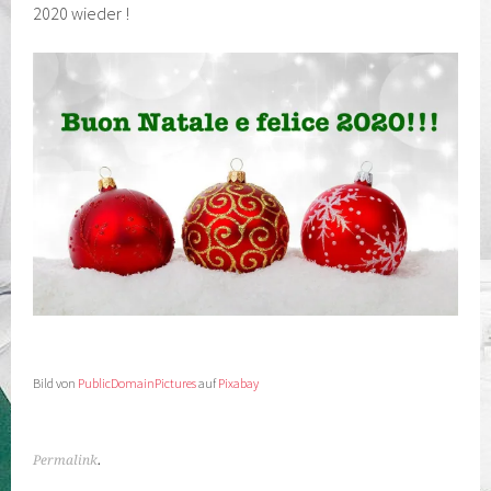
2020 wieder !
Bild von
PublicDomainPictures
auf
Pixabay
Permalink
.