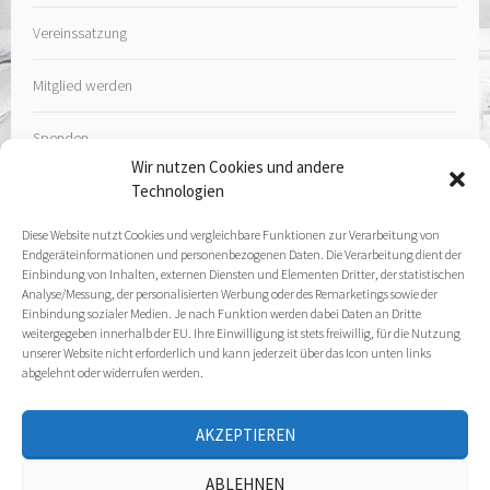
Vereinssatzung
Mitglied werden
Spenden
Wir nutzen Cookies und andere
Technologien
Diese Website nutzt Cookies und vergleichbare Funktionen zur Verarbeitung von
Endgeräteinformationen und personenbezogenen Daten. Die Verarbeitung dient der
Kontakt
Einbindung von Inhalten, externen Diensten und Elementen Dritter, der statistischen
Analyse/Messung, der personalisierten Werbung oder des Remarketings sowie der
Einbindung sozialer Medien. Je nach Funktion werden dabei Daten an Dritte
Impressum
weitergegeben innerhalb der EU. Ihre Einwilligung ist stets freiwillig, für die Nutzung
unserer Website nicht erforderlich und kann jederzeit über das Icon unten links
Datenschutz­erklärung
abgelehnt oder widerrufen werden.
Cookie Policy (EU)
AKZEPTIEREN
ABLEHNEN