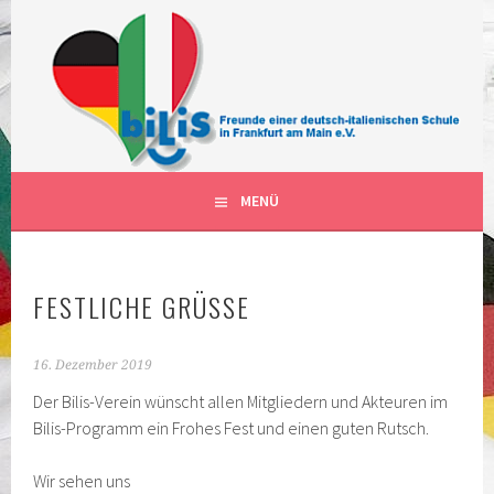
Springe
zum
Inhalt
FÖRDERVEREIN DER DEUTSCH-ITALIENISCHEN
BILIS FRANKFURT AM MAIN
SCHULKLASSEN IN FRANKFURT AM MAIN DEUTSCHLAND
DEUTSCH-ITALIENISCHE
KLASSEN
MENÜ
FESTLICHE GRÜSSE
16. Dezember 2019
Der Bilis-Verein wünscht allen Mitgliedern und Akteuren im
Bilis-Programm ein Frohes Fest und einen guten Rutsch.
Wir sehen uns