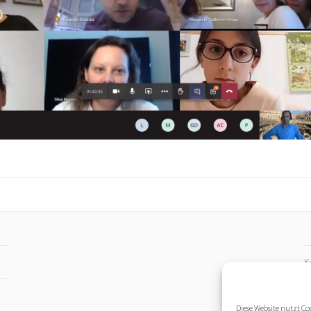
K
I
Diese Website nutzt C