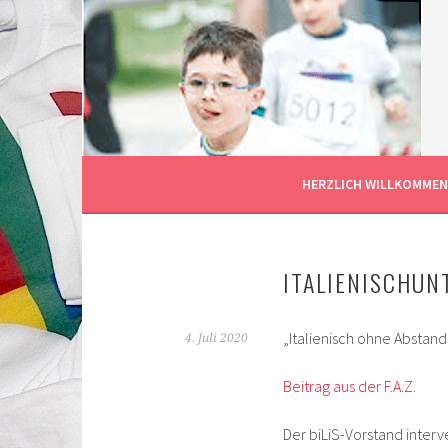
Springe
zum
Inhalt
FÖRDERVEREIN DER DEUTSCH-ITALIENISCH
BILIS FRANKFURT AM
HERZLICH WILLKOMMEN
ITALIENISCHUN
„Italienisch ohne Abstan
4. Juli 2020
Beitrag aus der F.A.Z.
Der biLiS-Vorstand interv