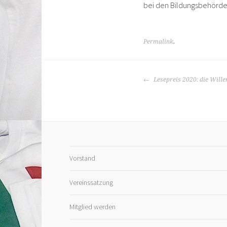
bei den Bildungsbehörde
Permalink
.
BEITRAGS-
Lesepreis 2020: die Wille
NAVIGATION
Vorstand
Vereinssatzung
Mitglied werden