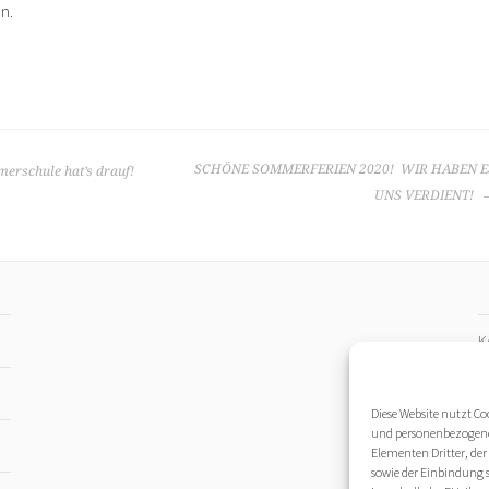
n.
SCHÖNE SOMMERFERIEN 2020! WIR HABEN E
merschule hat’s drauf!
UNS VERDIENT!
K
I
Diese Website nutzt C
und personenbezogenen
D
Elementen Dritter, der
sowie der Einbindung 