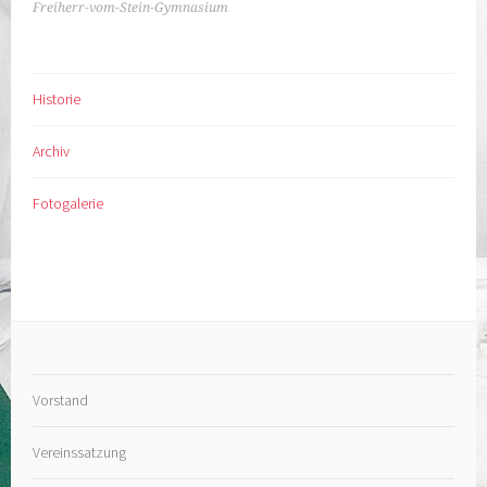
NAVIGATION
Freiherr-vom-Stein-Gymnasium
Historie
Archiv
Fotogalerie
Vorstand
Vereinssatzung