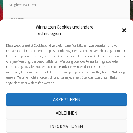
Mitglied werden
Spenden
Wir nutzen Cookies und andere
Technologien
Diese Website nutzt Cookies und vergleichbare Funktionen zur Verarbeitung von
Endgeräteinformationen und personenbezogenen Daten. Die Verarbeitung dient der
Kontakt
Einbindung von Inhalten, externen Diensten und Elementen Dritter, der statistischen
Analyse/Messung, der personalisierten Werbung oder des Remarketings sowie der
Einbindung sozialer Medien. Je nach Funktion werden dabei Daten an Dritte
Impressum
weitergegeben innerhalb der EU. Ihre Einwilligung ist stets freiwillig, für die Nutzung
unserer Website nicht erforderlich und kann jederzeit über das Icon unten links
Datenschutz­erklärung
abgelehnt oder widerrufen werden.
Cookie Policy (EU)
AKZEPTIEREN
ABLEHNEN
INFORMATIONEN
STOLZ PRÄSENTIERT VON WORDPRESS
|
THEME: SELA