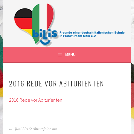
Springe
zum
Inhalt
FÖRDERVEREIN DER DEUTSCH-ITALIENISCHEN
BILIS FRANKFURT AM MAIN
SCHULKLASSEN IN FRANKFURT AM MAIN DEUTSCHLAND
DEUTSCH-ITALIENISCHE
KLASSEN
MENÜ
2016 REDE VOR ABITURIENTEN
2016 Rede vor Abiturienten
BEITRAGS-
Juni 2016: Abiturfeier am