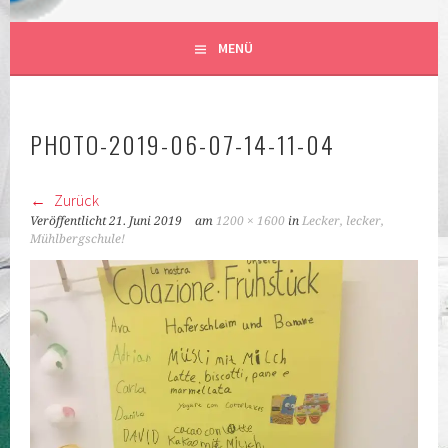
BILIS FRANKFURT AM MAIN
SCHULKLASSEN IN FRANKFURT AM MAIN DEUTSCHLAND
MENÜ
DEUTSCH-ITALIENISCHE
KLASSEN
PHOTO-2019-06-07-14-11-04
Zurück
Veröffentlicht
21. Juni 2019
am
1200 × 1600
in
Lecker, lecker,
Mühlbergschule!