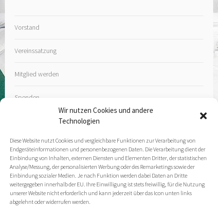
Vorstand
Vereinssatzung
Mitglied werden
Spenden
Wir nutzen Cookies und andere
Technologien
Diese Website nutzt Cookies und vergleichbare Funktionen zur Verarbeitung von
Endgeräteinformationen und personenbezogenen Daten. Die Verarbeitung dient der
Kontakt
Einbindung von Inhalten, externen Diensten und Elementen Dritter, der statistischen
Analyse/Messung, der personalisierten Werbung oder des Remarketings sowie der
Einbindung sozialer Medien. Je nach Funktion werden dabei Daten an Dritte
Impressum
weitergegeben innerhalb der EU. Ihre Einwilligung ist stets freiwillig, für die Nutzung
unserer Website nicht erforderlich und kann jederzeit über das Icon unten links
abgelehnt oder widerrufen werden.
Datenschutz­erklärung