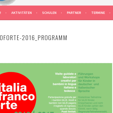
 MAIN DEUTSCH-ITALIENISCHE
!
AKTIVITÄTEN
SCHULEN
PARTNER
TERMINE
NCOFORTE-2016_PROGRAMM