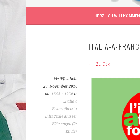
BILIS FRANKFURT AM
HERZLICH WILLKOMMEN
ITALIA-A-FRA
Zurück
Veröffentlicht
27. November 2016
am
1358 × 1920
in
„Italia a
Francoforte“⎪
Bilinguale Museen
Führungen für
Kinder