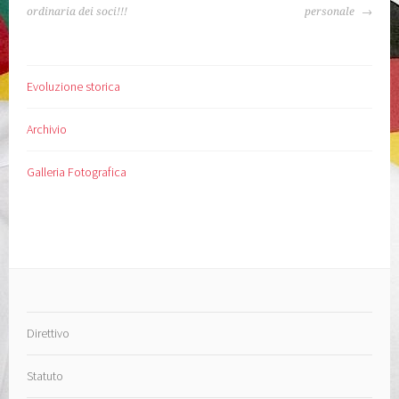
ARTICOLO
ordinaria dei soci!!!
personale
Evoluzione storica
Archivio
Galleria Fotografica
Direttivo
Statuto