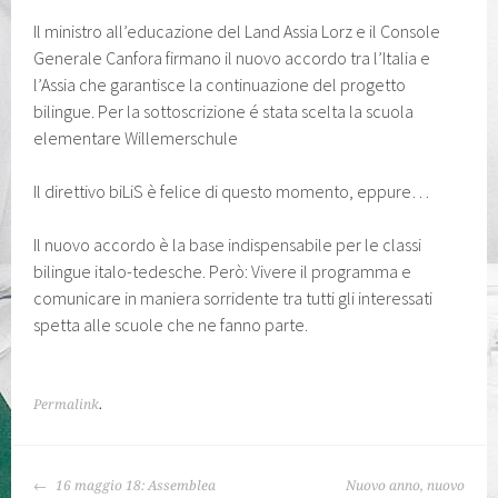
Il ministro all’educazione del Land Assia Lorz e il Console
Generale Canfora firmano il nuovo accordo tra l’Italia e
l’Assia che garantisce la continuazione del progetto
bilingue. Per la sottoscrizione é stata scelta la scuola
elementare Willemerschule
Il direttivo biLiS è felice di questo momento, eppure…
Il nuovo accordo è la base indispensabile per le classi
bilingue italo-tedesche. Però: Vivere il programma e
comunicare in maniera sorridente tra tutti gli interessati
spetta alle scuole che ne fanno parte.
Permalink
.
NAVIGAZIONE
16 maggio 18: Assemblea
Nuovo anno, nuovo