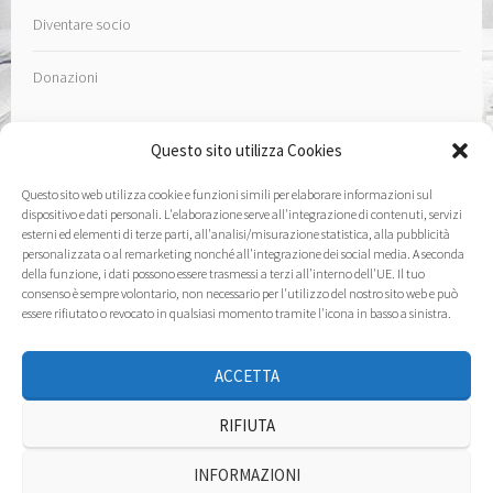
Diventare socio
Donazioni
Questo sito utilizza Cookies
Questo sito web utilizza cookie e funzioni simili per elaborare informazioni sul
Contatto
dispositivo e dati personali. L'elaborazione serve all'integrazione di contenuti, servizi
esterni ed elementi di terze parti, all'analisi/misurazione statistica, alla pubblicità
personalizzata o al remarketing nonché all'integrazione dei social media. A seconda
Note Legali
della funzione, i dati possono essere trasmessi a terzi all'interno dell'UE. Il tuo
consenso è sempre volontario, non necessario per l'utilizzo del nostro sito web e può
Informativa sulla privacy
essere rifiutato o revocato in qualsiasi momento tramite l'icona in basso a sinistra.
Cookie Policy (EU)
ACCETTA
RIFIUTA
INFORMAZIONI