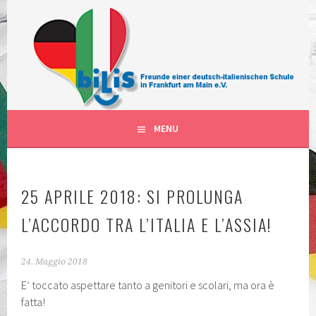
Vai
al
contenuto
FÖRDERVEREIN DER DEUTSCH-ITALIENISCHEN
BILIS FRANKFURT AM MAIN
SCHULKLASSEN IN FRANKFURT AM MAIN DEUTSCHLAND
DEUTSCH-ITALIENISCHE
KLASSEN
MENU
25 APRILE 2018: SI PROLUNGA
L’ACCORDO TRA L’ITALIA E L’ASSIA!
24. Maggio 2018
E’ toccato aspettare tanto a genitori e scolari, ma ora è
fatta!