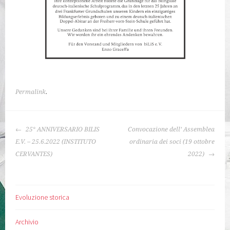
Permalink
.
NAVIGAZIONE
25° ANNIVERSARIO BILIS
Convocazione dell’ Assemblea
ARTICOLO
E.V. – 25.6.2022 (INSTITUTO
ordinaria dei soci (19 ottobre
CERVANTES)
2022)
Evoluzione storica
Archivio