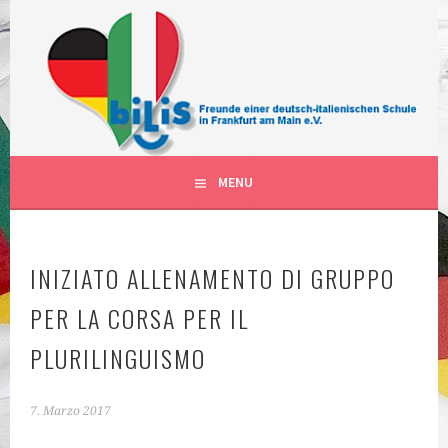
Vai
al
contenuto
FÖRDERVEREIN DER DEUTSCH-ITALIENISCHEN
BILIS FRANKFURT AM MAIN
SCHULKLASSEN IN FRANKFURT AM MAIN DEUTSCHLAND
DEUTSCH-ITALIENISCHE
KLASSEN
MENU
INIZIATO ALLENAMENTO DI GRUPPO
PER LA CORSA PER IL
PLURILINGUISMO
7. Marzo 2017