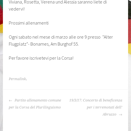
Viviana, Rosetta, Verena und Alessia saranno liete di
vedervi!
Prossimi allenamenti
Ogni sabato nel mese di marzo alle ore 9 presso “Alter
Flugplatz”- Bonames, Am Burghof 55.
Per favore iscrivetevi per la Corsa!
Permalink
.
NAVIGAZIONE
Partito allenamento comune
19/3/17: Concerto di beneficenza
ARTICOLO
per la Corsa del Plurilinguismo
per i terremotati dell’
Abruzzo