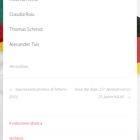
Claudia Ruiu
Thomas Schmid
Alexander Tuis
Permalink
.
NAVIGAZIONE
Successone premio di lettura
Save the date: 25° Anniversario!
ARTICOLO
2021
25 Jahre biLiS!
Evoluzione storica
Archivio