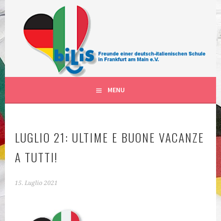
Vai
al
contenuto
FÖRDERVEREIN DER DEUTSCH-ITALIENISCHEN
BILIS FRANKFURT AM MAIN
SCHULKLASSEN IN FRANKFURT AM MAIN DEUTSCHLAND
DEUTSCH-ITALIENISCHE
KLASSEN
MENU
LUGLIO 21: ULTIME E BUONE VACANZE
A TUTTI!
15. Luglio 2021