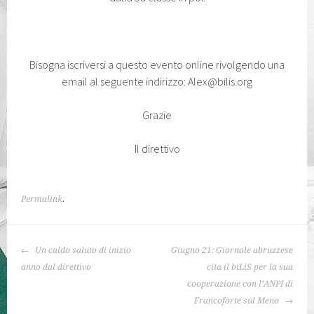
Bisogna iscriversi a questo evento online rivolgendo una
email al seguente indirizzo: Alex@bilis.org
Grazie
Il direttivo
Permalink
.
NAVIGAZIONE
Un caldo saluto di inizio
Giugno 21: Giornale abruzzese
ARTICOLO
anno dal direttivo
cita il biLiS per la sua
cooperazione con l’ANPI di
Francoforte sul Meno