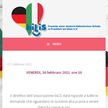
Vai
al
contenuto
FÖRDERVEREIN DER DEUTSCH-ITALIENISCHEN
BILIS FRANKFURT AM MAIN
SCHULKLASSEN IN FRANKFURT AM MAIN DEUTSCHLAND
DEUTSCH-ITALIENISCHE
KLASSEN
MENU
22. Febbraio 2021
VENERDI, 26 febbraio 2021 ore 20
il direttivo dell’associazione biLiS darà risposte a tutte le
domande che riguardano le iscrizioni alla scuola a venire
dalla 5a classe in poi.