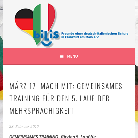
Springe
zum
Inhalt
FÖRDERVEREIN DER DEUTSCH-ITALIENISCHEN
BILIS FRANKFURT AM MAIN
SCHULKLASSEN IN FRANKFURT AM MAIN DEUTSCHLAND
DEUTSCH-ITALIENISCHE
KLASSEN
MENÜ
MÄRZ 17: MACH MIT: GEMEINSAMES
TRAINING FÜR DEN 5. LAUF DER
MEHRSPRACHIGKEIT
28. Februar 2017
GEMEINSAMES TRAINING
für den 5.
Lauf für