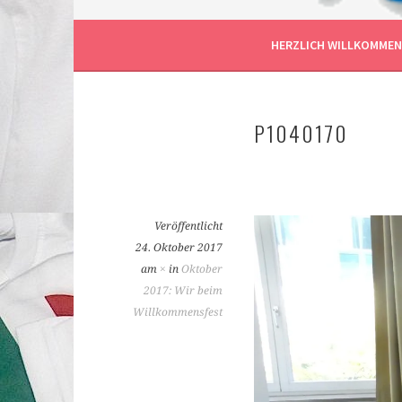
BILIS FRANKFURT AM
HERZLICH WILLKOMMEN
P1040170
Veröffentlicht
24. Oktober 2017
am
×
in
Oktober
2017: Wir beim
Willkommensfest