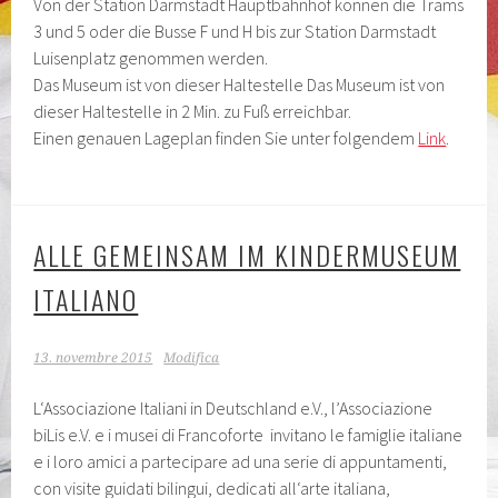
Von der Station Darmstadt Hauptbahnhof können die Trams
3 und 5 oder die Busse F und H bis zur Station Darmstadt
Luisenplatz genommen werden.
Das Museum ist von dieser Haltestelle Das Museum ist von
dieser Haltestelle in 2 Min. zu Fuß erreichbar.
Einen genauen Lageplan finden Sie unter folgendem
Link
.
ALLE GEMEINSAM IM KINDERMUSEUM
ITALIANO
13. novembre 2015
Modifica
L‘Associazione Italiani in Deutschland e.V., l’Associazione
biLis e.V. e i musei di Francoforte invitano le famiglie italiane
e i loro amici a partecipare ad una serie di appuntamenti,
con visite guidati bilingui, dedicati all‘arte italiana,