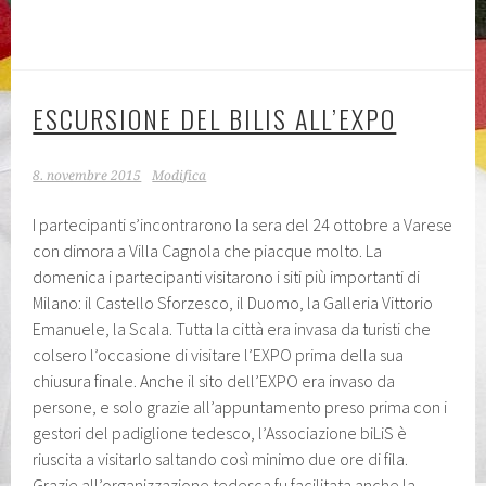
ESCURSIONE DEL BILIS ALL’EXPO
8. novembre 2015
Modifica
I partecipanti s’incontrarono la sera del 24 ottobre a Varese
con dimora a Villa Cagnola che piacque molto. La
domenica i partecipanti visitarono i siti più importanti di
Milano: il Castello Sforzesco, il Duomo, la Galleria Vittorio
Emanuele, la Scala. Tutta la città era invasa da turisti che
colsero l’occasione di visitare l’EXPO prima della sua
chiusura finale. Anche il sito dell’EXPO era invaso da
persone, e solo grazie all’appuntamento preso prima con i
gestori del padiglione tedesco, l’Associazione biLiS è
riuscita a visitarlo saltando così minimo due ore di fila.
Grazie all’organizzazione tedesca fu facilitata anche la